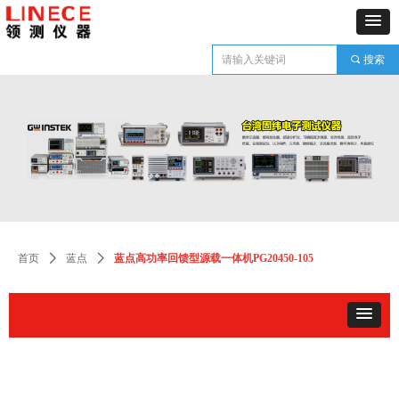
끠
搜索
首页
ꄲ
蓝点
ꄲ
蓝点高功率回馈型源载一体机PG20450-105