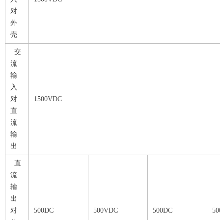
对
外
壳
交
流
输
入
对
1500VDC
直
流
输
出
直
流
输
出
对
500DC
500VDC
500DC
5