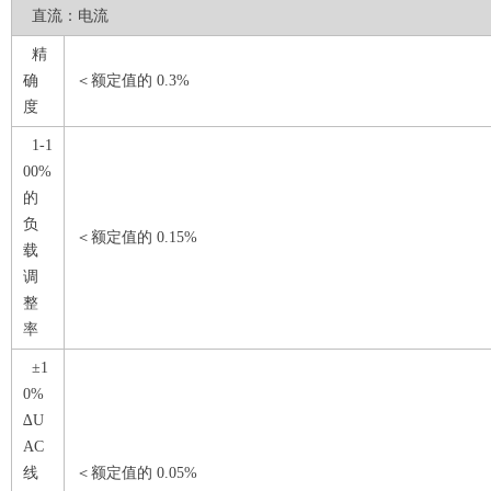
直流：电流
精
确
＜额定值的 0.3%
度
1-1
00%
的
负
＜额定值的 0.15%
载
调
整
率
±1
0%
∆U
AC
线
＜额定值的 0.05%