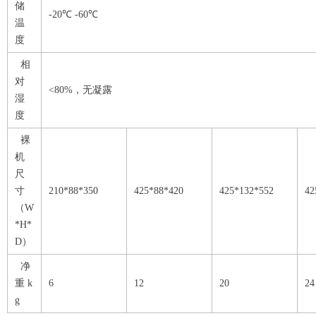
储
-20℃ -60℃
温
度
相
对
<80%，无凝露
湿
度
裸
机
尺
寸
210*88*350
425*88*420
425*132*552
42
（W
*H*
D）
净
重 k
6
12
20
24
g