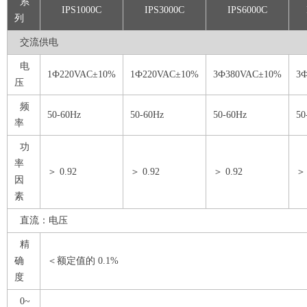
系
IPS1000C
IPS3000C
IPS6000C
列
交流供电
电
1Ф220VAC±10%
1Ф220VAC±10%
3Ф380VAC±10%
3
压
频
50-60Hz
50-60Hz
50-60Hz
50
率
功
率
＞ 0.92
＞ 0.92
＞ 0.92
＞ 
因
素
直流：电压
精
确
＜额定值的 0.1%
度
0~