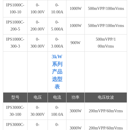
IPS1000C-
0-
0-
1000W
500mVPP/100mVrms
100-10
100.00V
10.00A
IPS1000C-
0-
0-
1000W
500mVPP/100mVrms
200-5
200.00V
5.000A
IPS1000C-
0-
0-
500mVPP/1
900W
300-3
300.00V
3.000A
00mVrms
3kW
系列
产品
选型
表
型号
电压
电流
功率
电压纹波
IPS3000C-
0-
0-
3000W
200mVPP/60mVrms
30-100
30.000V
100.0A
IPS3000C-
0-
0-
3000W
200mVPP/60mVrms