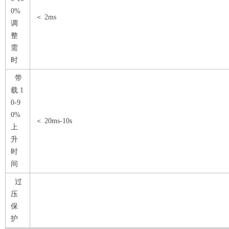
0%
＜ 2ms
调
整
需
时
带
载 1
0-9
0%
＜ 20ms-10s
上
升
时
间
过
压
保
护