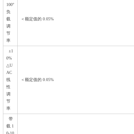
100°
负
载
＜额定值的 0.05%
调
节
率
±1
0%
△U
AC
线
＜额定值的 0.05%
性
调
节
率
带
载 1
0-10