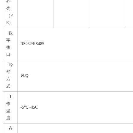
外
壳
（P
E）
数
字
RS232/RS485
接
口
冷
却
风冷
方
式
工
作
-5℃ -45C
温
度
存