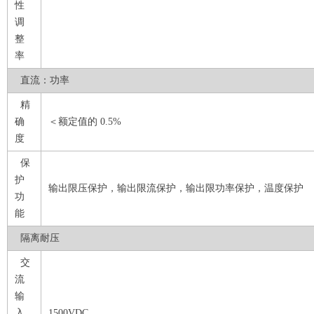
性
调
整
率
直流：功率
精
确
＜额定值的 0.5%
度
保
护
输出限压保护，输出限流保护，输出限功率保护，温度保护
功
能
隔离耐压
交
流
输
入
1500VDC